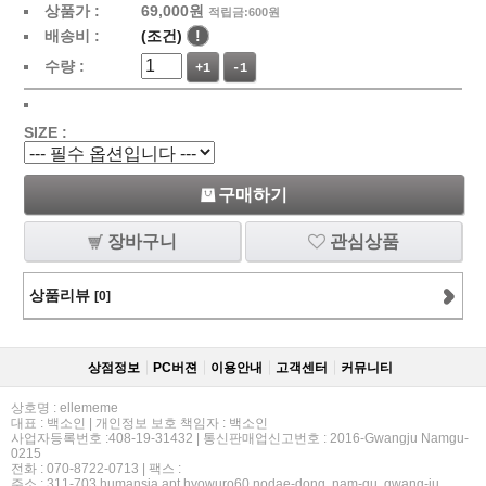
상품가 :
69,000원
적립금:600원
배송비 :
(조건)
!
수량 :
+1
-1
SIZE :
구매하기
장바구니
관심상품
상품리뷰
[0]
상점정보
PC버젼
이용안내
고객센터
커뮤니티
상호명 : ellememe
대표 : 백소인 | 개인정보 보호 책임자 : 백소인
사업자등록번호 :408-19-31432 | 통신판매업신고번호 : 2016-Gwangju Namgu-
0215
전화 : 070-8722-0713 | 팩스 :
주소 : 311-703,humansia apt,hyowuro60,nodae-dong, nam-gu, gwang-ju.