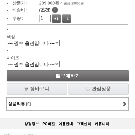
상품가 :
299,000원
적립금:29000원
배송비 :
(조건)
!
수량 :
+1
-1
색상 :
사이즈 :
구매하기
장바구니
관심상품
상품리뷰
[0]
상점정보
PC버젼
이용안내
고객센터
커뮤니티
상호명 : ellememe